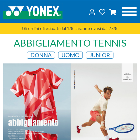
Gli ordini effettuati dal 1/8 saranno evasi dal 27/8.
ABBIGLIAMENTO TENNIS
DONNA
UOMO
JUNIOR