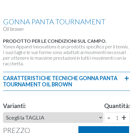
GONNA PANTA TOURNAMENT
Oil brown
PRODOTTO PER LE CONDIZIONI SUL CAMPO.
Yonex Apparel Innovations è un prodotto specifico per il tennis.
I suoi tagli e le sue forme sono adattati ai movimenti necessari
per ottenere le massime prestazioni in tutti i movimenti con la
racchetta.
CARATTERISTICHE TECNICHE GONNA PANTA
TOURNAMENT OIL BROWN
Principale
: 88% poliestere, 12% POLIURETANO
Pantaloncini interni:
75% poliestere, 25% poliuretano
Tecnologie:
very cool, uv-reduction, stretch, antistatic, sweat
Varianti:
Quantità:
absorbent.
-
+
Taglie disponibili:
XS-S-M-L
1
Colore:
Oil brown
Gonna pantalone
PREZZO