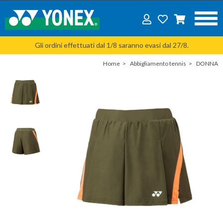
Gli ordini effettuati dal 1/8 saranno evasi dal 27/8.
Home
Abbigliamento tennis
DONNA