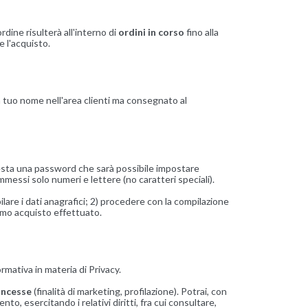
rdine risulterà all'interno di
ordini in corso
fino alla
re l'acquisto.
 a tuo nome nell'area clienti ma consegnato al
hiesta una password che sarà possibile impostare
si solo numeri e lettere (no caratteri speciali).
are i dati anagrafici; 2) procedere con la compilazione
timo acquisto effettuato.
rmativa in materia di Privacy.
concesse
(finalità di marketing, profilazione). Potrai, con
nto, esercitando i relativi diritti, fra cui consultare,