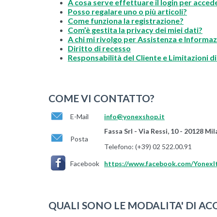
A cosa serve effettuare il login per acceder
Posso regalare uno o più articoli?
Come funziona la registrazione?
Com’è gestita la privacy dei miei dati?
A chi mi rivolgo per Assistenza e Informazi
Diritto di recesso
Responsabilità del Cliente e Limitazioni d
COME VI CONTATTO?
E-Mail
info@yonexshop.it
Fassa Srl - Via Ressi, 10 - 20128 Mi
Posta
Telefono: (+39) 02 522.00.91
Facebook
https://www.facebook.com/YonexIt
QUALI SONO LE MODALITA' DI AC