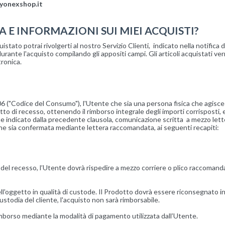
yonexshop.it
A E INFORMAZIONI SUI MIEI ACQUISTI?
tato potrai rivolgerti al nostro Servizio Clienti, indicato nella notifica de
urante l'acquisto compilando gli appositi campi. Gli articoli acquistati ve
tronica.
. 206 ("Codice del Consumo"), l'Utente che sia una persona fisica che agisce
itto di recesso, ottenendo il rimborso integrale degli importi corrisposti, 
rmine indicato dalla precedente clausola, comunicazione scritta a mezzo l
e sia confermata mediante lettera raccomandata, ai seguenti recapiti:
e del recesso, l’Utente dovrà rispedire a mezzo corriere o plico raccomanda
dell'oggetto in qualità di custode. Il Prodotto dovrà essere riconsegnato
ustodia del cliente, l'acquisto non sarà rimborsabile.
imborso mediante la modalità di pagamento utilizzata dall’Utente.