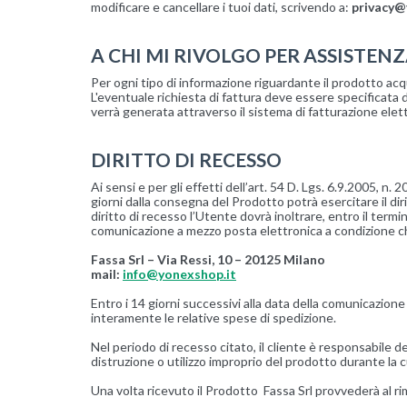
modificare e cancellare i tuoi dati, scrivendo a:
privacy@
A CHI MI RIVOLGO PER ASSISTENZ
Per ogni tipo di informazione riguardante il prodotto acquis
L'eventuale richiesta di fattura deve essere specificata d
verrà generata attraverso il sistema di fatturazione elet
DIRITTO DI RECESSO
Ai sensi e per gli effetti dell’art. 54 D. Lgs. 6.9.2005, n
giorni dalla consegna del Prodotto potrà esercitare il dir
diritto di recesso l’Utente dovrà inoltrare, entro il te
comunicazione a mezzo posta elettronica a condizione ch
Fassa Srl – Via Ressi, 10 – 20125 Milano
mail:
info@yonexshop.it
Entro i 14 giorni successivi alla data della comunicazion
interamente le relative spese di spedizione.
Nel periodo di recesso citato, il cliente è responsabile 
distruzione o utilizzo improprio del prodotto durante la c
Una volta ricevuto il Prodotto Fassa Srl provvederà al r