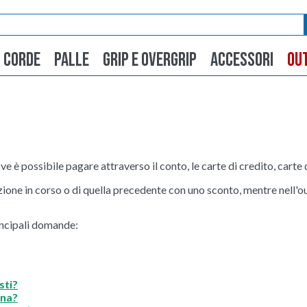
CORDE
PALLE
GRIP E OVERGRIP
ACCESSORI
OU
e è possibile pagare attraverso il conto, le carte di credito, carte 
ezione in corso o di quella precedente con uno sconto, mentre nell'ou
rincipali domande:
sti?
gna?