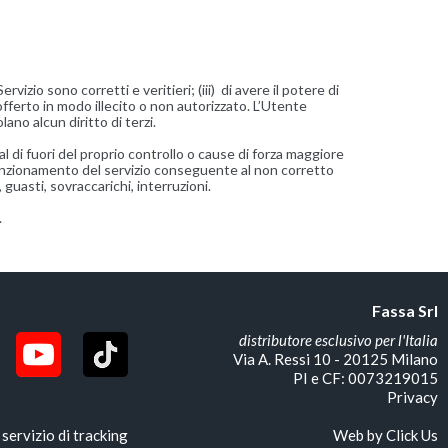
vizio sono corretti e veritieri; (iii) di avere il potere di
fferto in modo illecito o non autorizzato. L’Utente
ano alcun diritto di terzi.
l di fuori del proprio controllo o cause di forza maggiore
oso funzionamento del servizio conseguente al non corretto
 guasti, sovraccarichi, interruzioni.
.
Fassa Srl
distributore esclusivo per l'Italia
Via A. Ressi 10 - 20125 Milano
PI e CF: 0073219015
Privacy
servizio di tracking
Web by
Click Us