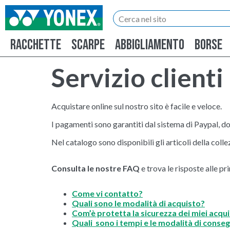
RACCHETTE
SCARPE
ABBIGLIAMENTO
BORSE
Servizio clienti
Acquistare online sul nostro sito è facile e veloce.
I pagamenti sono garantiti dal sistema di Paypal, dov
Nel catalogo sono disponibili gli articoli della coll
Consulta le nostre FAQ
e trova le risposte alle p
Come vi contatto?
Quali sono le modalità di acquisto?
Com’è protetta la sicurezza dei miei acqui
Quali sono i tempi e le modalità di conse