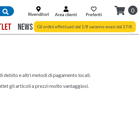
0
Rivenditori
Area clienti
Preferiti
TLET
NEWS
Spedizione gratuita a partire da 94 €
Gli ordini effettuati dal 1/8 saranno evasi dal 27/8.
di debito e altri metodi di pagamento locali.
tlet gli articoli a prezzi molto vantaggiosi.