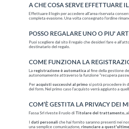
A CHE COSA SERVE EFFETTUARE IL
Effettuare il login per accedere all'area riservata consente
completa evasione. Una volta consegnato l'ordine rimane 
POSSO REGALARE UNO O PIU' ART
Puoi scegliere dal sito il regalo che desideri fare e all'
destinatario del regalo.
COME FUNZIONA LA REGISTRAZI
La
registrazione è automatica
al fine della gestione de
autonomamente attraverso la funzione "recupera passwor
Per
acquisti successivi al primo
si potrà procedere in d
del form. Nel primo caso l'acquisto verrà aggiunto a quell
COM’È GESTITA LA PRIVACY DEI MI
Fassa Srl riveste il ruolo di
Titolare del trattamento,
ai
I
dati personali
che hai fornito saranno presenti nei nos
una semplice comunicazione,
rinunciare a quest'ultim