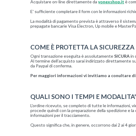
Acquistare on-line direttamente da
yonexshop.it
è como
E' sufficiente completare il form con le informazioni richi
La modalità di pagamento prevista è attraverso il sistema
prepagate bancarie Visa Electron, Up mobile e MasterPa
COME È PROTETTA LA SICUREZZA D
Ogni transazione eseguita è assolutamente
SICURA
in 
Al termine dell'acquisto sarai indirizzato direttamente sui
da Paypal di conferma.
Per maggiori informazioni vi invitiamo a conultare d
QUALI SONO I TEMPI E MODALITA
L'ordine ricevuto, se completo di tutte le informazioni, vi
procede quindi con la preparazione della spedizione e la 
informazioni per il tracciamento.
Questo significa che, in genere, occorrono dai 2 ai 4 giorni