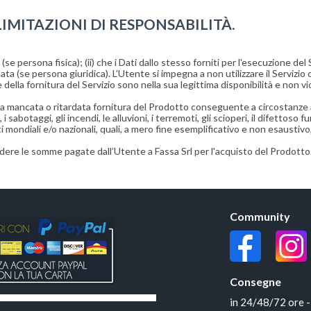
LIMITAZIONI DI RESPONSABILITÀ.
 persona fisica); (ii) che i Dati dallo stesso forniti per l'esecuzione del Ser
 (se persona giuridica). L’Utente si impegna a non utilizzare il Servizio o
lla fornitura del Servizio sono nella sua legittima disponibilità e non viol
er la mancata o ritardata fornitura del Prodotto conseguente a circostanze a
i sabotaggi, gli incendi, le alluvioni, i terremoti, gli scioperi, il difett
 mondiali e/o nazionali, quali, a mero fine esemplificativo e non esaustivo,
edere le somme pagate dall’Utente a Fassa Srl per l'acquisto del Prodotto
Community
Consegne
in 24/48/72 ore - 