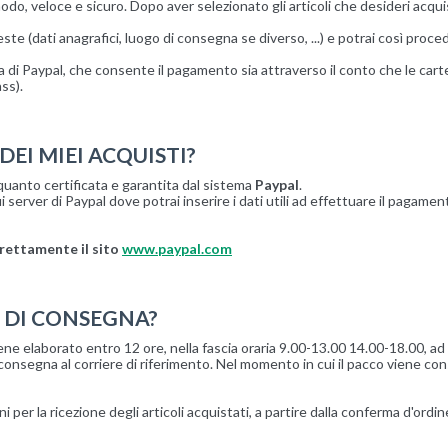
do, veloce e sicuro. Dopo aver selezionato gli articoli che desideri acq
este (dati anagrafici, luogo di consegna se diverso, ...) e potrai così proc
 di Paypal, che consente il pagamento sia attraverso il conto che le cart
ss).
EI MIEI ACQUISTI?
quanto certificata e garantita dal sistema
Paypal
.
 server di Paypal dove potrai inserire i dati utili ad effettuare il pagamen
irettamente il sito
www.paypal.com
' DI CONSEGNA?
ene elaborato entro 12 ore, nella fascia oraria 9.00-13.00 14.00-18.00, ad es
consegna al corriere di riferimento. Nel momento in cui il pacco viene con
 per la ricezione degli articoli acquistati, a partire dalla conferma d'ordin