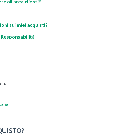
e all’area clienti?
oni sui miei acquisti?
i Responsabilità
lano
alia
QUISTO?