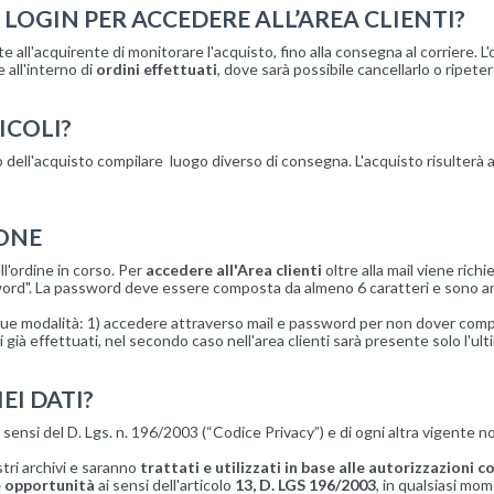
 LOGIN PER ACCEDERE ALL’AREA CLIENTI?
 all'acquirente di monitorare l'acquisto, fino alla consegna al corriere. L'o
all'interno di
ordini effettuati
, dove sarà possibile cancellarlo o ripete
ICOLI?
atto dell'acquisto compilare luogo diverso di consegna. L'acquisto risulterà
ONE
ll'ordine in corso. Per
accedere all'Area clienti
oltre alla mail viene ric
d". La password deve essere composta da almeno 6 caratteri e sono ammes
ue modalità: 1) accedere attraverso mail e password per non dover compil
i già effettuati, nel secondo caso nell'area clienti sarà presente solo l'ul
EI DATI?
 sensi del D. Lgs. n. 196/2003 (“Codice Privacy”) e di ogni altra vigente no
tri archivi e saranno
trattati e utilizzati in base alle autorizzazioni 
e opportunità
ai sensi dell'articolo
13, D. LGS 196/2003
, in qualsiasi mome