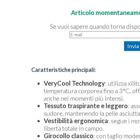
Materiale
: 100% poliestere,
Tecnologie:
very cool, uv-reduction, stre
Articolo momentaneamen
quick dry.
Se vuoi sapere quando torna disponi
Taglie disponibili:
S-M-L-XL
Colore:
nero
Invia
Caratteristiche principali:
VeryCool Technology
: utilizza xil
temperatura corporea fino a 3°C, of
anche nei momenti più intensi.
Tessuto traspirante e leggero
: as
sudore, mantenendo la pelle asciutta
Vestibilità ergonomica
: segue i mo
libertà totale in campo.
Girocollo classico
: con taglio moder