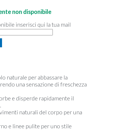
tch, antistatic, sweat absorbent,
te non disponibile
bile inserisci qui la tua mail
itolo naturale per abbassare la
frendo una sensazione di freschezza
sorbe e disperde rapidamente il
.
vimenti naturali del corpo per una
no e linee pulite per uno stile