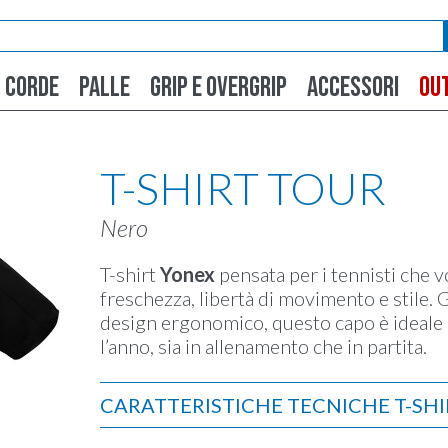
CORDE
PALLE
GRIP E OVERGRIP
ACCESSORI
OU
T-SHIRT TOUR
Nero
T-shirt
Yonex
pensata per i tennisti che 
freschezza, libertà di movimento e stile. 
design ergonomico, questo capo è ideale 
l’anno, sia in allenamento che in partita.
CARATTERISTICHE TECNICHE T-SH
Modello:
t-shirt