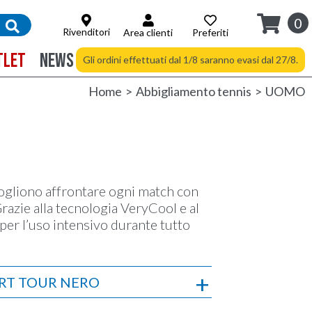
0
Rivenditori
Area clienti
Preferiti
TLET
NEWS
Spedizione gratuita a partire da 94 €
Gli ordini effettuati dal 1/8 saranno evasi dal 27/8.
Home
Abbigliamento tennis
UOMO
vogliono affrontare ogni match con
Grazie alla tecnologia VeryCool e al
per l’uso intensivo durante tutto
IRT TOUR NERO