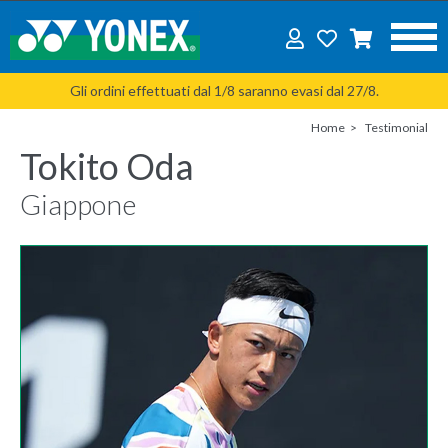
Gli ordini effettuati dal 1/8 saranno evasi dal 27/8.
Home
Testimonial
Tokito Oda
Giappone