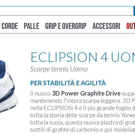
CORDE
PALLE
GRIP E OVERGRIP
ACCESSORI
OU
ECLIPSION 4 U
Scarpe tennis Uomo
PER STABILITÀ E AGILITÀ
Il nuovo
3D Power Graphite Drive
suppor
mantenendo l'intera scarpa leggera. 3D 
nella ECLIPSION 4 è il più grande foglio di
tutta la storia delle scarpe da tennis Y
tutta la suola, questa nuova piastra di gra
sottili di grafite di carbonio e poi modell