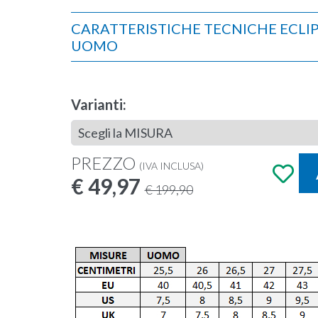
CARATTERISTICHE TECNICHE ECLI
UOMO
Colore
bianco, aloe
Superficie
tutte
Varianti:
Peso
355g | mis. 40,5
Genere
uomo
PREZZO
(IVA INCLUSA)
€ 49,97
€ 199,90