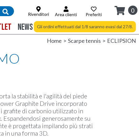
0
Rivenditori
Area clienti
Preferiti
TLET
NEWS
Spedizione gratuita a partire da 94 €
Gli ordini effettuati dal 1/8 saranno evasi dal 27/8.
Home
Scarpe tennis
ECLIPSION
OMO
ta la stabilità e l'agilità del piede
Power Graphite Drive incorporato
 grafite di carbonio utilizzato in
onex. Espandendosi generosamente su
fite è progettata impilando più strati
ata in una forma 3D.