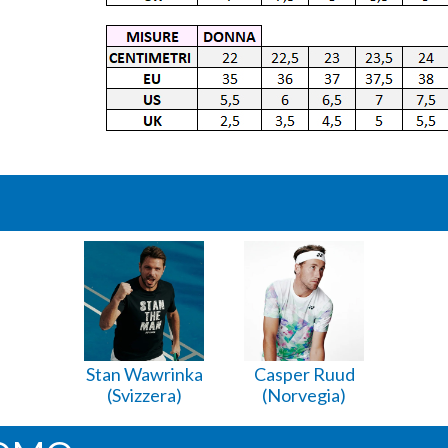
Stan Wawrinka
Casper Ruud
(Svizzera)
(Norvegia)