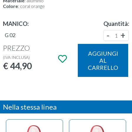
Materiale
: alluminio
Colore
: coral orange
MANICO:
Quantità:
-
+
G 02
1
PREZZO
AGGIUNGI
(IVA INCLUSA)
AL
€
44,90
CARRELLO
Nella stessa linea