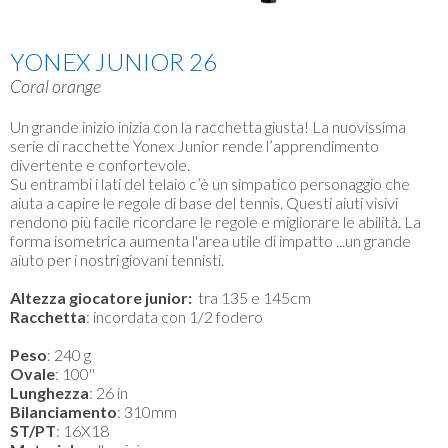
YONEX JUNIOR 26
Coral orange
Un grande inizio inizia con la racchetta giusta! La nuovissima
serie di racchette Yonex Junior rende l’apprendimento
divertente e confortevole.
Su entrambi i lati del telaio c’è un simpatico personaggio che
aiuta a capire le regole di base del tennis. Questi aiuti visivi
rendono più facile ricordare le regole e migliorare le abilità. La
forma isometrica aumenta l'area utile di impatto ...un grande
aiuto per i nostri giovani tennisti.
Altezza giocatore junior:
tra 135 e 145cm
Racchetta
: incordata con 1/2 fodero
Peso
: 240 g
Ovale
: 100''
Lunghezza
: 26 in
Bilanciamento
: 310mm
ST/PT
: 16X18