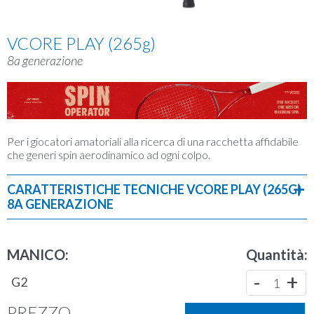
VCORE PLAY (265g)
8a generazione
Per i giocatori amatoriali alla ricerca di una racchetta affidabile
che generi spin aerodinamico ad ogni colpo.
CARATTERISTICHE TECNICHE VCORE PLAY (265G)
8A GENERAZIONE
Peso
: G 265g
Ovale
: 100"
Lunghezza
: 27 in.
MANICO:
Quantità:
Bilanciamento
: 335mm
-
+
ST/PT
: 16X19
G2
1
Profilo
: 24.0 mm - 24.0 mm - 25.0 mm
Materiale
: Graphite Hybrid
PREZZO