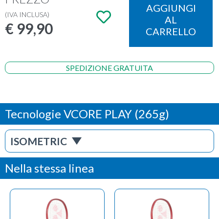
Manici
: G 1-2
AGGIUNGI
Telaio:
incordato
(IVA INCLUSA)
AL
Colore:
ruby red
€
99,90
CARRELLO
SPEDIZIONE GRATUITA
Tecnologie VCORE PLAY (265g)
ISOMETRIC
Nella stessa linea