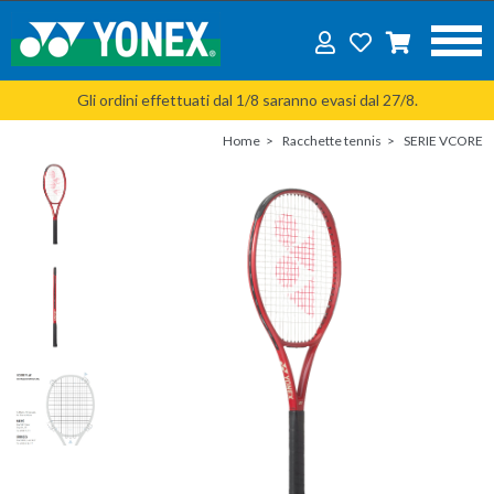
Gli ordini effettuati dal 1/8 saranno evasi dal 27/8.
Home
Racchette tennis
SERIE VCORE