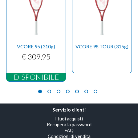
VCORE 95 (310g)
VCORE 98 TOUR (315g)
€ 309,95
DISPONIBILE
Servizio clienti
I tuoi acquisti
Recupera la password
FAQ
Condizioni di vendita