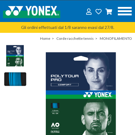
Gli ordini effettuati dal 1/8 saranno evasi dal 27/8.
Home
Corde racchette tennis
MONOFILAMENTO